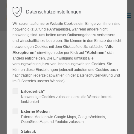
Datenschutzeinstellungen
Zurück
Anmelden
0
Wir setzen auf unserer Website Cookies ein. Einige von ihnen sind
notwendig (z.B. für die Anfrageliste), während andere nicht
notwendig sind, uns helfen unser Onlineangebot zu verbessern
und wirtschaftlich zu betreiben. Sie können in den Einsatz der nicht
zur Produktübersicht
"Alle
notwendigen Cookies mit dem Klick auf die Schaltfläche
Akzeptieren"
"Ablehnen"
einwilligen oder per Klick auf
sich
anders entscheiden. Die Einwilligung umfasst alle
vorausgewählten, bzw. von Ihnen ausgewählten Cookies. Sie
Akustik-Vlies
können diese Einstellungen jederzeit aufrufen und Cookies auch
nachträglich jederzeit abwählen (in der Datenschutzerklärung und
Akustisch hochwirksames Dämmvlies. Ideal als
im Fußbereich unserer Website).
Innenauskleidung für alle Akustik-Panele, Trennwände,
Erforderlich*
Akustik-Bilder oder Deckenelemente. 2 Breiten: 100 und
Notwendige Cookies zulassen damit die Website korrekt
funktioniert
240cm Lieferung nur als 20 m Rolle
Externe Medien
Externe Medien wie Google Maps, GoogleWebfonts,
OpenStreetMap und Youtube zulassen
Statistik