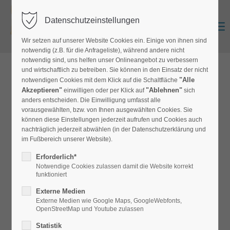
Datenschutzeinstellungen
Zurück
Anmelden
0
Wir setzen auf unserer Website Cookies ein. Einige von ihnen sind
notwendig (z.B. für die Anfrageliste), während andere nicht
notwendig sind, uns helfen unser Onlineangebot zu verbessern
und wirtschaftlich zu betreiben. Sie können in den Einsatz der nicht
zur Produktübersicht
"Alle
notwendigen Cookies mit dem Klick auf die Schaltfläche
Akzeptieren"
"Ablehnen"
einwilligen oder per Klick auf
sich
anders entscheiden. Die Einwilligung umfasst alle
vorausgewählten, bzw. von Ihnen ausgewählten Cookies. Sie
Satin-Vorhangstoff Chrome
können diese Einstellungen jederzeit aufrufen und Cookies auch
nachträglich jederzeit abwählen (in der Datenschutzerklärung und
VS-Chrome
im Fußbereich unserer Website).
Erforderlich*
Eleganter Black Out Satin- Vorhangstoff mit glänzender
Notwendige Cookies zulassen damit die Website korrekt
Vorderseite, Rückseite matt
funktioniert
Externe Medien
Externe Medien wie Google Maps, GoogleWebfonts,
OpenStreetMap und Youtube zulassen
Statistik