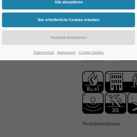
FLOMG-22
FLOMG-4
Datenschutz
Impressum
Cookie-Details
FLOMG-64
FLOMG-7
Produktmerkmale