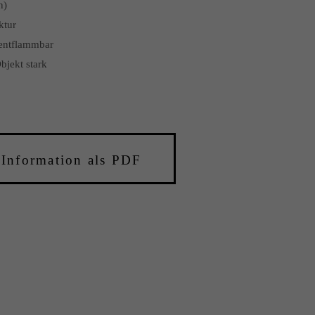
n)
ktur
 entflammbar
bjekt stark
-Information als PDF