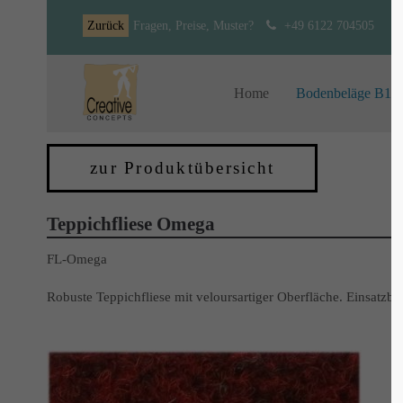
Zurück
Fragen, Preise, Muster?
+49 6122 704505
Home
Bodenbeläge B1
zur Produktübersicht
Teppichfliese Omega
FL-Omega
Robuste Teppichfliese mit veloursartiger Oberfläche. Einsatzb