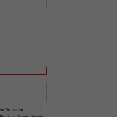
zur Beantwortung meiner
hre Einwilligung jederzeit