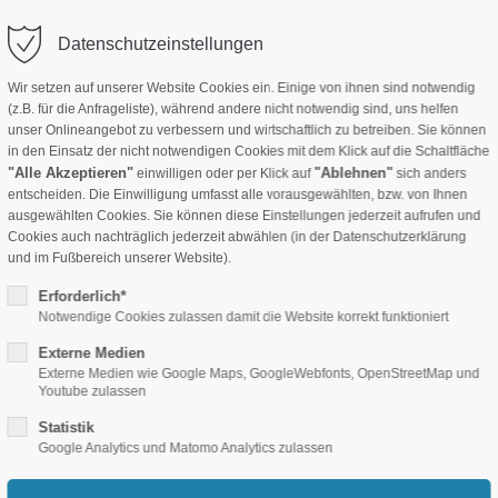
info(at)crecondeko.de
Anmelden
Datenschutzeinstellungen
Wir setzen auf unserer Website Cookies ein. Einige von ihnen sind notwendig
(z.B. für die Anfrageliste), während andere nicht notwendig sind, uns helfen
Stoffe B1
Hotel-Ausstattung
Akustik Produkte
Folie
unser Onlineangebot zu verbessern und wirtschaftlich zu betreiben. Sie können
in den Einsatz der nicht notwendigen Cookies mit dem Klick auf die Schaltfläche
"Alle Akzeptieren"
"Ablehnen"
einwilligen oder per Klick auf
sich anders
entscheiden. Die Einwilligung umfasst alle vorausgewählten, bzw. von Ihnen
ausgewählten Cookies. Sie können diese Einstellungen jederzeit aufrufen und
Cookies auch nachträglich jederzeit abwählen (in der Datenschutzerklärung
und im Fußbereich unserer Website).
Erforderlich*
Notwendige Cookies zulassen damit die Website korrekt funktioniert
Externe Medien
ereiche: Büro, Laden, Gewerbe oder als Schutzbelag. Standardgröße 50 
Externe Medien wie Google Maps, GoogleWebfonts, OpenStreetMap und
Youtube zulassen
Statistik
Google Analytics und Matomo Analytics zulassen