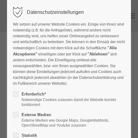
Datenschutzeinstellungen
Zurück
Anmelden
0
Wir setzen auf unserer Website Cookies ein. Einige von ihnen sind
notwendig (z.B. für die Anfrageliste), während andere nicht
notwendig sind, uns helfen unser Onlineangebot zu verbessern
und wirtschaftlich zu betreiben. Sie können in den Einsatz der nicht
zur Produktübersicht
"Alle
notwendigen Cookies mit dem Klick auf die Schaltfläche
Akzeptieren"
"Ablehnen"
einwilligen oder per Klick auf
sich
anders entscheiden. Die Einwilligung umfasst alle
vorausgewählten, bzw. von Ihnen ausgewählten Cookies. Sie
Glitter-Metallic
können diese Einstellungen jederzeit aufrufen und Cookies auch
nachträglich jederzeit abwählen (in der Datenschutzerklärung und
Vglitter
im Fußbereich unserer Website).
Erforderlich*
Glänzender Teppichboden mit Metallicpartikeln auf der
Notwendige Cookies zulassen damit die Website korrekt
Oberfläche
funktioniert
Externe Medien
Externe Medien wie Google Maps, GoogleWebfonts,
OpenStreetMap und Youtube zulassen
Statistik