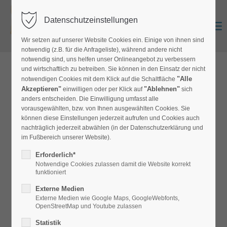
Datenschutzeinstellungen
Zurück
Anmelden
0
Wir setzen auf unserer Website Cookies ein. Einige von ihnen sind
notwendig (z.B. für die Anfrageliste), während andere nicht
notwendig sind, uns helfen unser Onlineangebot zu verbessern
und wirtschaftlich zu betreiben. Sie können in den Einsatz der nicht
zur Produktübersicht
"Alle
notwendigen Cookies mit dem Klick auf die Schaltfläche
Akzeptieren"
"Ablehnen"
einwilligen oder per Klick auf
sich
anders entscheiden. Die Einwilligung umfasst alle
vorausgewählten, bzw. von Ihnen ausgewählten Cookies. Sie
Muster Vorhangstoff Jakon
können diese Einstellungen jederzeit aufrufen und Cookies auch
nachträglich jederzeit abwählen (in der Datenschutzerklärung und
VS-Jakon
im Fußbereich unserer Website).
Erforderlich*
Glatt gewebter Dim-Out-Vorhangstoff mit feinem
Notwendige Cookies zulassen damit die Website korrekt
changierenden Wabenmuster. Wabengröße ca. 10x15mm.
funktioniert
Einsatzbereiche Hotel, Restaurant, Schiff, etc. Breite 145cm.
Externe Medien
Externe Medien wie Google Maps, GoogleWebfonts,
OpenStreetMap und Youtube zulassen
Statistik