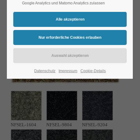
Google Analytics und Matomo Analytics zulassen
Datenschutz
Impressum
Cookie-Details
NFSEL-1604
NFSEL-9804
NFSEL-9204