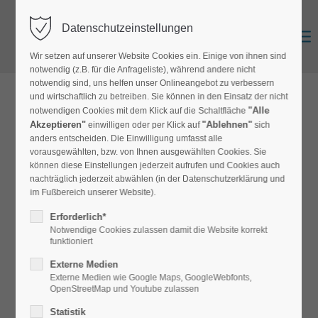
Datenschutzeinstellungen
Zurück
Anmelden
0
Wir setzen auf unserer Website Cookies ein. Einige von ihnen sind
notwendig (z.B. für die Anfrageliste), während andere nicht
notwendig sind, uns helfen unser Onlineangebot zu verbessern
und wirtschaftlich zu betreiben. Sie können in den Einsatz der nicht
zur Produktübersicht
"Alle
notwendigen Cookies mit dem Klick auf die Schaltfläche
Akzeptieren"
"Ablehnen"
einwilligen oder per Klick auf
sich
anders entscheiden. Die Einwilligung umfasst alle
vorausgewählten, bzw. von Ihnen ausgewählten Cookies. Sie
Nadelfilz Select
können diese Einstellungen jederzeit aufrufen und Cookies auch
nachträglich jederzeit abwählen (in der Datenschutzerklärung und
NF-Select
im Fußbereich unserer Website).
Erforderlich*
Besonders hoher Nadelfilz-Bodenbelag, komplett aus
Notwendige Cookies zulassen damit die Website korrekt
Polyamidfasern. Ideal für Büro, Laden und Gewerbe
funktioniert
Externe Medien
Externe Medien wie Google Maps, GoogleWebfonts,
OpenStreetMap und Youtube zulassen
Statistik