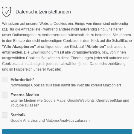
info(at)crecondeko.de
Anmelden
Datenschutzeinstellungen
Wir setzen auf unserer Website Cookies ein. Einige von ihnen sind notwendig
(z.B. für die Anfrageliste), während andere nicht notwendig sind, uns helfen
Stoffe B1
Hotel-Ausstattung
Akustik Produkte
Folie
unser Onlineangebot zu verbessern und wirtschaftlich zu betreiben. Sie können
in den Einsatz der nicht notwendigen Cookies mit dem Klick auf die Schaltfläche
"Alle Akzeptieren"
"Ablehnen"
einwilligen oder per Klick auf
sich anders
entscheiden. Die Einwilligung umfasst alle vorausgewählten, bzw. von Ihnen
ausgewählten Cookies. Sie können diese Einstellungen jederzeit aufrufen und
Cookies auch nachträglich jederzeit abwählen (in der Datenschutzerklärung
und im Fußbereich unserer Website).
Erforderlich*
Notwendige Cookies zulassen damit die Website korrekt funktioniert
Externe Medien
Externe Medien wie Google Maps, GoogleWebfonts, OpenStreetMap und
Youtube zulassen
Glanz und fest gewebte Rückseite zeichen diesen edlen Stoff aus. Auch
Statistik
Google Analytics und Matomo Analytics zulassen