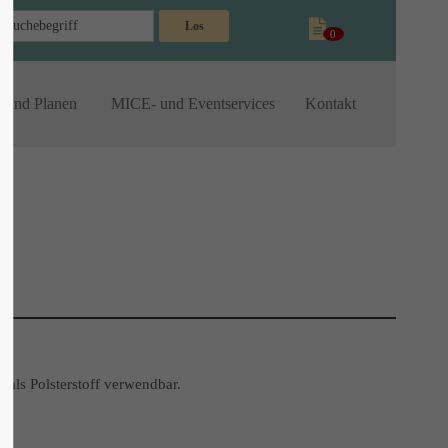
Los
0
n und Planen
MICE- und Eventservices
Kontakt
 als Polsterstoff verwendbar.