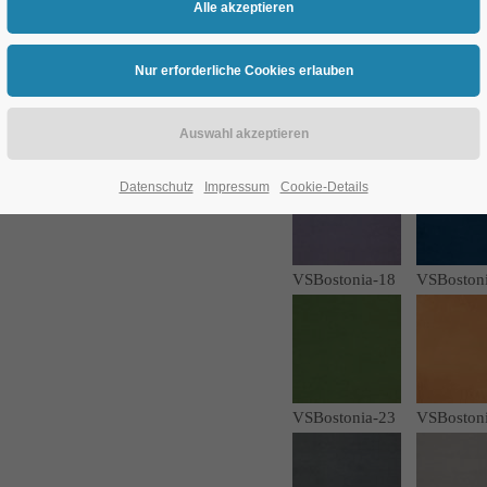
VSBostonia-01
VSBoston
Datenschutz
Impressum
Cookie-Details
VSBostonia-18
VSBoston
VSBostonia-23
VSBoston