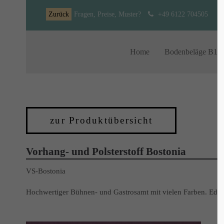
Zurück
Fragen, Preise, Muster?
+49 6122 704505
Home
Bodenbeläge B1
zur Produktübersicht
Vorhang- und Polsterstoff Bostonia
VS-Bostonia
Hochwertiger Bühnen- und Gastrosamt mit vielen Farben. Edler 