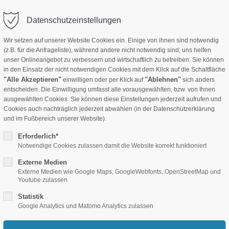
info(at)crecondeko.de
Anmelden
Datenschutzeinstellungen
Wir setzen auf unserer Website Cookies ein. Einige von ihnen sind notwendig
(z.B. für die Anfrageliste), während andere nicht notwendig sind, uns helfen
Stoffe B1
Hotel-Ausstattung
Akustik Produkte
Folie
unser Onlineangebot zu verbessern und wirtschaftlich zu betreiben. Sie können
in den Einsatz der nicht notwendigen Cookies mit dem Klick auf die Schaltfläche
"Alle Akzeptieren"
"Ablehnen"
einwilligen oder per Klick auf
sich anders
entscheiden. Die Einwilligung umfasst alle vorausgewählten, bzw. von Ihnen
ausgewählten Cookies. Sie können diese Einstellungen jederzeit aufrufen und
Cookies auch nachträglich jederzeit abwählen (in der Datenschutzerklärung
und im Fußbereich unserer Website).
Erforderlich*
Notwendige Cookies zulassen damit die Website korrekt funktioniert
Externe Medien
flächenstruktur. Die Plankenmasse werden bei den einzelnen Sorten an
Externe Medien wie Google Maps, GoogleWebfonts, OpenStreetMap und
Youtube zulassen
Statistik
Google Analytics und Matomo Analytics zulassen