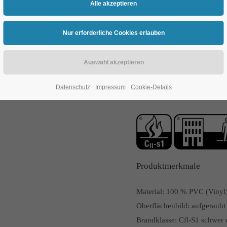
PVC-Wd1-2008
PVC-Wd1
Datenschutz
Impressum
Cookie-Details
PVC-Wd1-1606
PVC-Wd1
Produktmerkmale
Material:
100 % PVC (Vinyl
Oberflächenbild:
aufgerauht
Brandklasse:
Cfl-S1 schwer