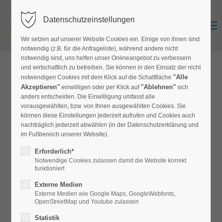
Datenschutzeinstellungen
Zurück
Anmelden
0
Wir setzen auf unserer Website Cookies ein. Einige von ihnen sind
notwendig (z.B. für die Anfrageliste), während andere nicht
notwendig sind, uns helfen unser Onlineangebot zu verbessern
und wirtschaftlich zu betreiben. Sie können in den Einsatz der nicht
zur Produktübersicht
"Alle
notwendigen Cookies mit dem Klick auf die Schaltfläche
Akzeptieren"
"Ablehnen"
einwilligen oder per Klick auf
sich
anders entscheiden. Die Einwilligung umfasst alle
vorausgewählten, bzw. von Ihnen ausgewählten Cookies. Sie
Teppichfliese Cube
können diese Einstellungen jederzeit aufrufen und Cookies auch
nachträglich jederzeit abwählen (in der Datenschutzerklärung und
FL-Cube
im Fußbereich unserer Website).
Erforderlich*
Robuste Teppichfliese mit veloursartiger Oberfläche.
Notwendige Cookies zulassen damit die Website korrekt
Einsatzbereiche: Büro, Laden, Gewerbe. Besonders
funktioniert
rutschfester POF-Unterboden. Standardgröße 1x1m, Auf
Externe Medien
Anfrage: 50x50cm. Mindestmenge: 100qm
Externe Medien wie Google Maps, GoogleWebfonts,
OpenStreetMap und Youtube zulassen
Statistik