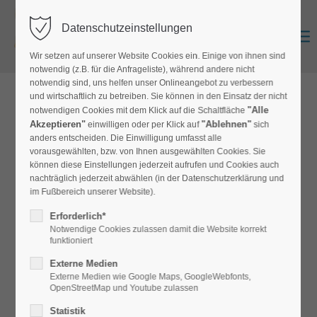
Datenschutzeinstellungen
Zurück
Anmelden
0
Wir setzen auf unserer Website Cookies ein. Einige von ihnen sind
notwendig (z.B. für die Anfrageliste), während andere nicht
notwendig sind, uns helfen unser Onlineangebot zu verbessern
und wirtschaftlich zu betreiben. Sie können in den Einsatz der nicht
zur Produktübersicht
"Alle
notwendigen Cookies mit dem Klick auf die Schaltfläche
Akzeptieren"
"Ablehnen"
einwilligen oder per Klick auf
sich
anders entscheiden. Die Einwilligung umfasst alle
vorausgewählten, bzw. von Ihnen ausgewählten Cookies. Sie
Teppichfliese Omega
können diese Einstellungen jederzeit aufrufen und Cookies auch
nachträglich jederzeit abwählen (in der Datenschutzerklärung und
FL-Omega
im Fußbereich unserer Website).
Erforderlich*
Robuste Teppichfliese mit veloursartiger Oberfläche.
Notwendige Cookies zulassen damit die Website korrekt
Einsatzbereiche: Büro, Laden, Gewerbe oder als
funktioniert
Schutzbelag. Standardgröße 50 x 50 cm. Ab 200 qm auch in
Externe Medien
1 x 1m /2 x 1 m lieferbar
Externe Medien wie Google Maps, GoogleWebfonts,
OpenStreetMap und Youtube zulassen
Statistik