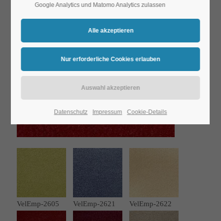
Google Analytics und Matomo Analytics zulassen
Datenschutz
Impressum
Cookie-Details
VelEmp-2605
VelEmp-2621
VelEmp-2622