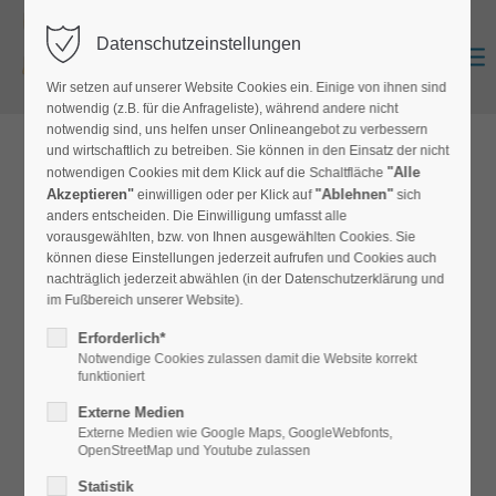
Datenschutzeinstellungen
Zurück
Anmelden
0
Wir setzen auf unserer Website Cookies ein. Einige von ihnen sind
notwendig (z.B. für die Anfrageliste), während andere nicht
notwendig sind, uns helfen unser Onlineangebot zu verbessern
und wirtschaftlich zu betreiben. Sie können in den Einsatz der nicht
zur Produktübersicht
"Alle
notwendigen Cookies mit dem Klick auf die Schaltfläche
Akzeptieren"
"Ablehnen"
einwilligen oder per Klick auf
sich
anders entscheiden. Die Einwilligung umfasst alle
vorausgewählten, bzw. von Ihnen ausgewählten Cookies. Sie
Velours Empire
können diese Einstellungen jederzeit aufrufen und Cookies auch
nachträglich jederzeit abwählen (in der Datenschutzerklärung und
Velours-Empire
im Fußbereich unserer Website).
Erforderlich*
Hoher und sehr dichter Velours in kräftigen Farben,
Notwendige Cookies zulassen damit die Website korrekt
Beanspruchungsklasse 32.
funktioniert
Einsatzbereich: Hotelzimmer, Kindergärten, Wohnbereich,
Externe Medien
Externe Medien wie Google Maps, GoogleWebfonts,
OpenStreetMap und Youtube zulassen
Statistik