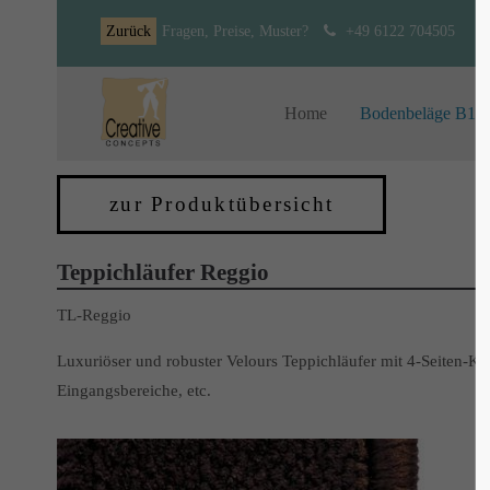
Zurück
Fragen, Preise, Muster?
+49 6122 704505
Home
Bodenbeläge B1
zur Produktübersicht
Teppichläufer Reggio
TL-Reggio
Luxuriöser und robuster Velours Teppichläufer mit 4-Seiten-Ke
Eingangsbereiche, etc.