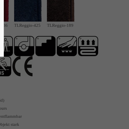
-236
TLReggio-425
TLReggio-189
id)
ours
 entflammbar
bjekt stark