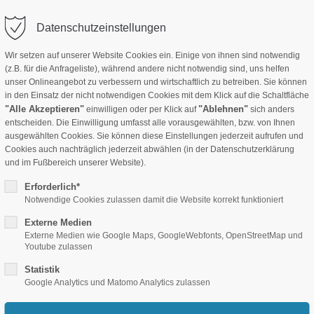
info(at)crecondeko.de
Anmelden
Datenschutzeinstellungen
Wir setzen auf unserer Website Cookies ein. Einige von ihnen sind notwendig
(z.B. für die Anfrageliste), während andere nicht notwendig sind, uns helfen
Stoffe B1
Hotel-Ausstattung
Akustik Produkte
Folie
unser Onlineangebot zu verbessern und wirtschaftlich zu betreiben. Sie können
in den Einsatz der nicht notwendigen Cookies mit dem Klick auf die Schaltfläche
"Alle Akzeptieren"
"Ablehnen"
einwilligen oder per Klick auf
sich anders
entscheiden. Die Einwilligung umfasst alle vorausgewählten, bzw. von Ihnen
ausgewählten Cookies. Sie können diese Einstellungen jederzeit aufrufen und
Cookies auch nachträglich jederzeit abwählen (in der Datenschutzerklärung
und im Fußbereich unserer Website).
Erforderlich*
Notwendige Cookies zulassen damit die Website korrekt funktioniert
Externe Medien
ttelung. Beanspruchungsklasse 33. Lieferbar in 4 Breiten: 80,100/120/2
Externe Medien wie Google Maps, GoogleWebfonts, OpenStreetMap und
Youtube zulassen
Statistik
Google Analytics und Matomo Analytics zulassen