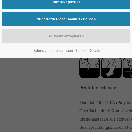
TLReggio-235
TLReggio
Datenschutz
Impressum
Cookie-Details
Produktmerkmale
Material:
100 % PA (Polyam
Oberflächenbild:
Kräuselvel
Brandklasse:
Bfl-S1 schwer
Beanspruchungsklasse:
33 O