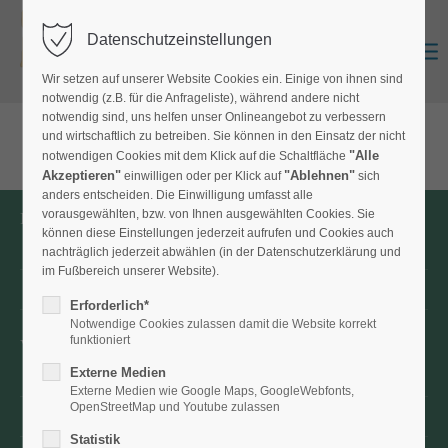
Folien und Planen
Datenschutzeinstellungen
Zurück
Anmelden
MICE- und Eventservices
0
Wir setzen auf unserer Website Cookies ein. Einige von ihnen sind
Kontakt
notwendig (z.B. für die Anfrageliste), während andere nicht
notwendig sind, uns helfen unser Onlineangebot zu verbessern
und wirtschaftlich zu betreiben. Sie können in den Einsatz der nicht
"Alle
notwendigen Cookies mit dem Klick auf die Schaltfläche
Akzeptieren"
"Ablehnen"
einwilligen oder per Klick auf
sich
anders entscheiden. Die Einwilligung umfasst alle
vorausgewählten, bzw. von Ihnen ausgewählten Cookies. Sie
Rechtliche Angaben
können diese Einstellungen jederzeit aufrufen und Cookies auch
Rechtliche Hinweise, Datenschutz
nachträglich jederzeit abwählen (in der Datenschutzerklärung und
im Fußbereich unserer Website).
Impressum + AGB
Erforderlich*
Notwendige Cookies zulassen damit die Website korrekt
funktioniert
Versand, Zahlung, FAQ
Externe Medien
Versandkosten + Zahlung
Externe Medien wie Google Maps, GoogleWebfonts,
OpenStreetMap und Youtube zulassen
FAQ
Statistik