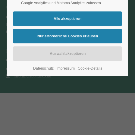
Google Analytics und Matomo Analytics zulassen
Unternehmen
Creative Concepts
Pinienweg 13
65205 Wiesbaden
Kontakt
Telefon: +49 6122 704 505
Fax: +49 6122 704 503
Datenschutz
Impressum
Cookie-Details
info(at)crecondeko.de