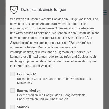
Datenschutzeinstellungen
Zurück
Anmelden
0
Wir setzen auf unserer Website Cookies ein. Einige von ihnen sind
notwendig (z.B. für die Anfrageliste), während andere nicht
notwendig sind, uns helfen unser Onlineangebot zu verbessern
und wirtschaftlich zu betreiben. Sie können in den Einsatz der nicht
zur Produktübersicht
"Alle
notwendigen Cookies mit dem Klick auf die Schaltfläche
Akzeptieren"
"Ablehnen"
einwilligen oder per Klick auf
sich
anders entscheiden. Die Einwilligung umfasst alle
vorausgewählten, bzw. von Ihnen ausgewählten Cookies. Sie
Zubehör für RTS und ABWR
können diese Einstellungen jederzeit aufrufen und Cookies auch
nachträglich jederzeit abwählen (in der Datenschutzerklärung und
ABWRZ
im Fußbereich unserer Website).
Erforderlich*
Zubehör für den Rollentransportständer und separaten Auf-
Notwendige Cookies zulassen damit die Website korrekt
und Abrollwagen: Zusätzliche Aufrollrohre zur Lagerung
funktioniert
und zum Aufrollen. Erhältlich in 3 Ausführungen: 76mm mit
Externe Medien
Standardfase 3mm zum Aufwickeln von Belägen bis max.
Externe Medien wie Google Maps, GoogleWebfonts,
OpenStreetMap und Youtube zulassen
5mm, 76mm mit Spreizklammern für Rollen mit eigenem
Statistik
Pappkern bis ca 95mm Innendurchmesser, Dicke, 124 mm