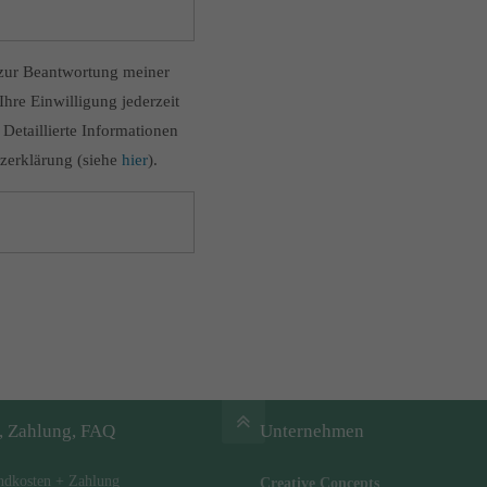
zur Beantwortung meiner
hre Einwilligung jederzeit
Detaillierte Informationen
zerklärung (siehe
hier
).
, Zahlung, FAQ
Unternehmen
ndkosten + Zahlung
Creative Concepts