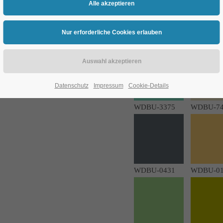
WDBU-0106
WDBU-15
Datenschutz
Impressum
Cookie-Details
WDBU-3375
WDBU-74
WDBU-0431
WDBU-01