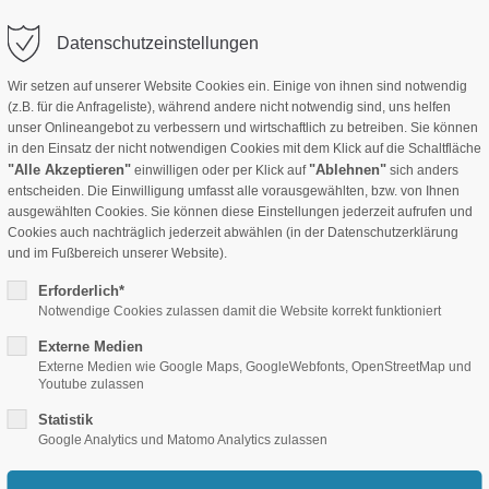
info(at)crecondeko.de
Anmelden
Datenschutzeinstellungen
Wir setzen auf unserer Website Cookies ein. Einige von ihnen sind notwendig
(z.B. für die Anfrageliste), während andere nicht notwendig sind, uns helfen
Stoffe B1
Hotel-Ausstattung
Akustik Produkte
Folie
unser Onlineangebot zu verbessern und wirtschaftlich zu betreiben. Sie können
in den Einsatz der nicht notwendigen Cookies mit dem Klick auf die Schaltfläche
"Alle Akzeptieren"
"Ablehnen"
einwilligen oder per Klick auf
sich anders
entscheiden. Die Einwilligung umfasst alle vorausgewählten, bzw. von Ihnen
ausgewählten Cookies. Sie können diese Einstellungen jederzeit aufrufen und
Cookies auch nachträglich jederzeit abwählen (in der Datenschutzerklärung
und im Fußbereich unserer Website).
nifarben bedruckt
Erforderlich*
Notwendige Cookies zulassen damit die Website korrekt funktioniert
Externe Medien
ikat für beide Anwendungen. Kratzfeste Oberfläche, feuchtigkeitsstabil. 
Externe Medien wie Google Maps, GoogleWebfonts, OpenStreetMap und
Youtube zulassen
Breite ca. 150 cm. Diese Farbpalette ist ein Auszug. Nahezu jeder einf
Statistik
Google Analytics und Matomo Analytics zulassen