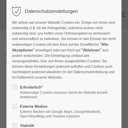
Datenschutzeinstellungen
Zurück
Anmelden
0
Wir setzen auf unserer Website Cookies ein. Einige von ihnen sind
notwendig (z.B. für die Anfrageliste), während andere nicht
Riesenballons in Standard- und
notwendig sind, uns helfen unser Onlineangebot zu verbessern
und wirtschaftlich zu betreiben. Sie können in den Einsatz der nicht
Sonderfarben
"Alle
notwendigen Cookies mit dem Klick auf die Schaltfläche
Akzeptieren"
"Ablehnen"
einwilligen oder per Klick auf
sich
Grosse Auswahl an Latexballons in Normalfarben, Pastelltönen
anders entscheiden. Die Einwilligung umfasst alle
vorausgewählten, bzw. von Ihnen ausgewählten Cookies. Sie
und mit Druck
können diese Einstellungen jederzeit aufrufen und Cookies auch
nachträglich jederzeit abwählen (in der Datenschutzerklärung und
im Fußbereich unserer Website).
Erforderlich*
Alle Filtermöglichkeiten
Notwendige Cookies zulassen damit die Website korrekt
funktioniert
Sie können diese Produktliste filtern!
Externe Medien
Externe Medien wie Google Maps, GoogleWebfonts,
OpenStreetMap und Youtube zulassen
Riesenballons 75-80 cm
Statistik