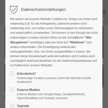
Datenschutzeinstellungen
Zurück
Anmelden
0
Wir setzen auf unserer Website Cookies ein. Einige von ihnen sind
notwendig (z.B. für die Anfrageliste), während andere nicht
Textile Spezialprodukte
notwendig sind, uns helfen unser Onlineangebot zu verbessern
und wirtschaftlich zu betreiben. Sie können in den Einsatz der nicht
"Alle
notwendigen Cookies mit dem Klick auf die Schaltfläche
Textilprodukte für besonderen Anforderungen an Material,
Akzeptieren"
"Ablehnen"
einwilligen oder per Klick auf
sich
Optik und Funktion, für Gewerbe, Industrie und Gastronomie,
anders entscheiden. Die Einwilligung umfasst alle
etc.
vorausgewählten, bzw. von Ihnen ausgewählten Cookies. Sie
können diese Einstellungen jederzeit aufrufen und Cookies auch
nachträglich jederzeit abwählen (in der Datenschutzerklärung und
im Fußbereich unserer Website).
Erforderlich*
Notwendige Cookies zulassen damit die Website korrekt
funktioniert
Externe Medien
Externe Medien wie Google Maps, GoogleWebfonts,
OpenStreetMap und Youtube zulassen
Statistik