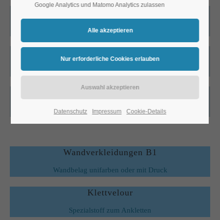
Google Analytics und Matomo Analytics zulassen
Sprinkler- und Stretchstoffe
Elastische Gewebe und Netzstoffe
A2-Glasgewebe
Nicht-brennbare Stoffe
Textile Sonderanfertigungen
Sondermasse für Ihren Bedarf
Datenschutz
Impressum
Cookie-Details
Wandverkleidungen B1
Wandbelag unifarben oder mit Druck
Klettvelour
Spezialstoff zum Ankletten