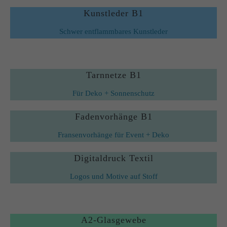
Kunstleder B1
Schwer entflammbares Kunstleder
Tarnnetze B1
Für Deko + Sonnenschutz
Fadenvorhänge B1
Fransenvorhänge für Event + Deko
Digitaldruck Textil
Logos und Motive auf Stoff
A2-Glasgewebe