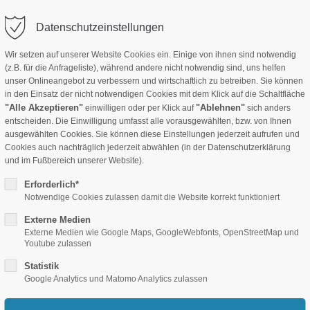
info(at)crecondeko.de
Anmelden
Datenschutzeinstellungen
Wir setzen auf unserer Website Cookies ein. Einige von ihnen sind notwendig
(z.B. für die Anfrageliste), während andere nicht notwendig sind, uns helfen
Stoffe B1
Hotel-Ausstattung
Akustik Produkte
Folie
unser Onlineangebot zu verbessern und wirtschaftlich zu betreiben. Sie können
in den Einsatz der nicht notwendigen Cookies mit dem Klick auf die Schaltfläche
"Alle Akzeptieren"
"Ablehnen"
einwilligen oder per Klick auf
sich anders
entscheiden. Die Einwilligung umfasst alle vorausgewählten, bzw. von Ihnen
ausgewählten Cookies. Sie können diese Einstellungen jederzeit aufrufen und
Cookies auch nachträglich jederzeit abwählen (in der Datenschutzerklärung
n hohes Gewicht und sind schwer
und im Fußbereich unserer Website).
e bei der Verlegung, bei der
Erforderlich*
können. Die Wagen werden in
Notwendige Cookies zulassen damit die Website korrekt funktioniert
forderungen angepasst. Zur Lagerung
Externe Medien
Externe Medien wie Google Maps, GoogleWebfonts, OpenStreetMap und
ständer. Zum gleichmässigen
Youtube zulassen
elle und bequeme Handhabung.
Statistik
Google Analytics und Matomo Analytics zulassen